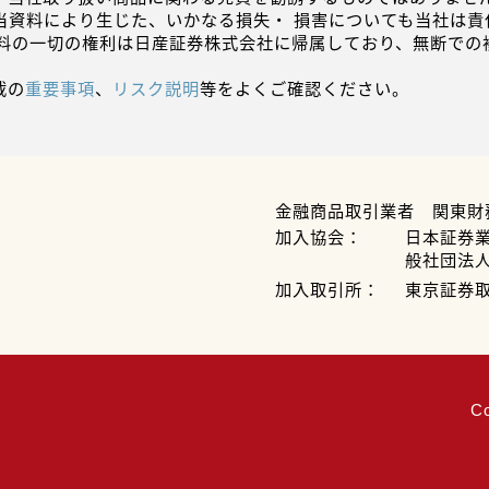
当資料により生じた、いかなる損失・ 損害についても当社は責
資料の一切の権利は日産証券株式会社に帰属しており、無断での
載の
重要事項
、
リスク説明
等をよくご確認ください。
金融商品取引業者 関東財
加入協会：
日本証券
般社団法
加入取引所：
東京証券
C