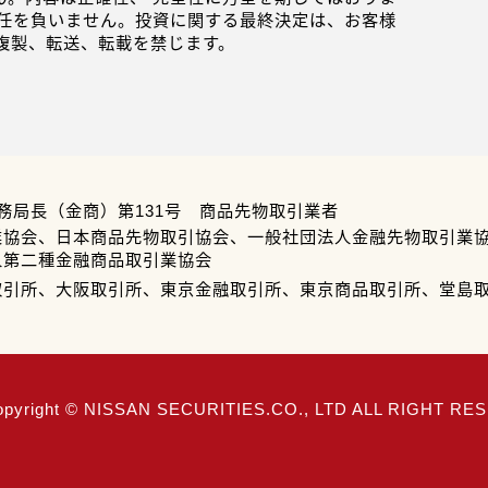
任を負いません。投資に関する最終決定は、お客様
複製、転送、転載を禁じます。
務局長（金商）第131号 商品先物取引業者
業協会、日本商品先物取引協会、一般社団法人金融先物取引業
人第二種金融商品取引業協会
取引所、大阪取引所、東京金融取引所、東京商品取引所、堂島
opyright © NISSAN SECURITIES.CO., LTD ALL RIGHT R