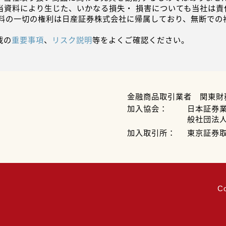
当資料により生じた、いかなる損失・ 損害についても当社は責
資料の一切の権利は日産証券株式会社に帰属しており、無断での
載の
重要事項
、
リスク説明
等をよくご確認ください。
金融商品取引業者 関東財
加入協会：
日本証券
般社団法
加入取引所：
東京証券
C