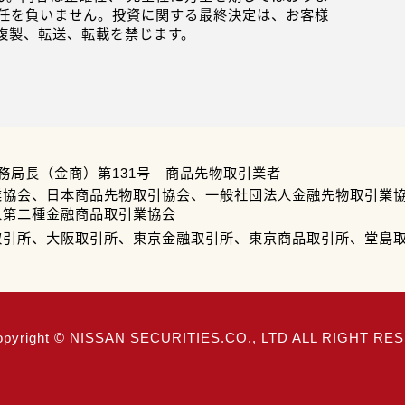
任を負いません。投資に関する最終決定は、お客様
複製、転送、転載を禁じます。
務局長（金商）第131号 商品先物取引業者
業協会、日本商品先物取引協会、一般社団法人金融先物取引業
人第二種金融商品取引業協会
取引所、大阪取引所、東京金融取引所、東京商品取引所、堂島
opyright © NISSAN SECURITIES.CO., LTD ALL RIGHT R