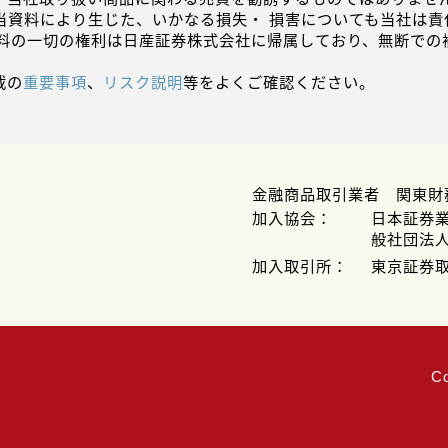
当資料により生じた、いかなる損失・ 損害についても当社は責
資料の一切の権利は日産証券株式会社に帰属しており、無断での
載の
重要事項
、
リスク説明
等をよくご確認ください。
金融商品取引業者 関東財
加入協会：
日本証券
般社団法
加入取引所：
東京証券
C