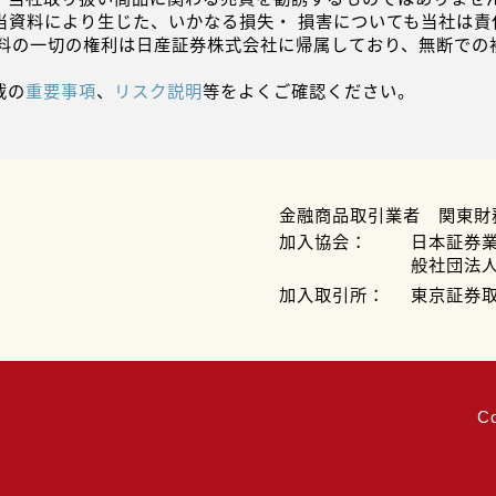
当資料により生じた、いかなる損失・ 損害についても当社は責
資料の一切の権利は日産証券株式会社に帰属しており、無断での
載の
重要事項
、
リスク説明
等をよくご確認ください。
金融商品取引業者 関東財
加入協会：
日本証券
般社団法
加入取引所：
東京証券
C