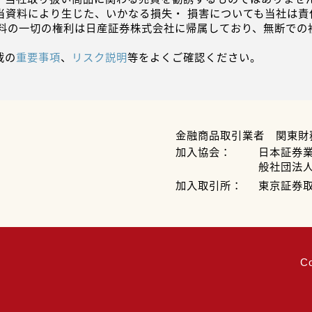
当資料により生じた、いかなる損失・ 損害についても当社は責
資料の一切の権利は日産証券株式会社に帰属しており、無断での
載の
重要事項
、
リスク説明
等をよくご確認ください。
金融商品取引業者 関東財
加入協会：
日本証券
般社団法
加入取引所：
東京証券
C