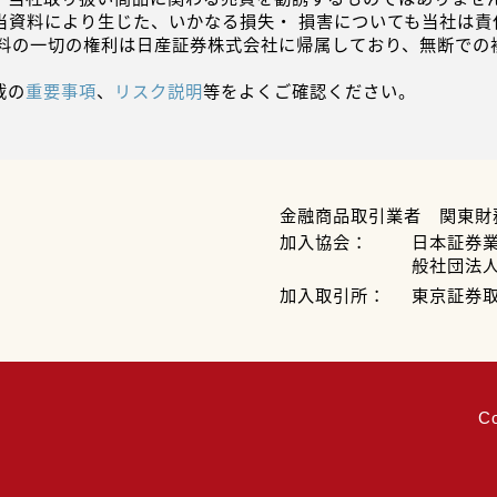
当資料により生じた、いかなる損失・ 損害についても当社は責
資料の一切の権利は日産証券株式会社に帰属しており、無断での
載の
重要事項
、
リスク説明
等をよくご確認ください。
金融商品取引業者 関東財
加入協会：
日本証券
般社団法
加入取引所：
東京証券
C