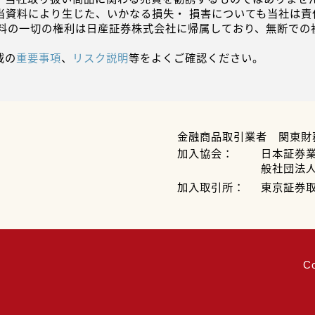
当資料により生じた、いかなる損失・ 損害についても当社は責
資料の一切の権利は日産証券株式会社に帰属しており、無断での
載の
重要事項
、
リスク説明
等をよくご確認ください。
金融商品取引業者 関東財
加入協会：
日本証券
般社団法
加入取引所：
東京証券
C