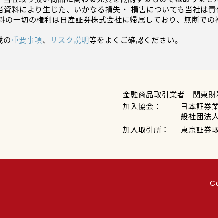
当資料により生じた、いかなる損失・ 損害についても当社は責
資料の一切の権利は日産証券株式会社に帰属しており、無断での
載の
重要事項
、
リスク説明
等をよくご確認ください。
金融商品取引業者 関東財
加入協会：
日本証券
般社団法
加入取引所：
東京証券
C