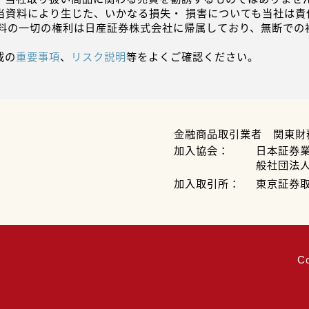
当資料により生じた、いかなる損失・ 損害についても当社は責
資料の一切の権利は日産証券株式会社に帰属しており、無断での
載の
重要事項
、
リスク説明
等をよくご確認ください。
金融商品取引業者 関東財
加入協会：
日本証券
般社団法
加入取引所：
東京証券
C