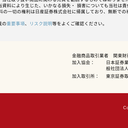
当資料により生じた、いかなる損失・ 損害についても当社は責
資料の一切の権利は日産証券株式会社に帰属しており、無断での
載の
重要事項
、
リスク説明
等をよくご確認ください。
金融商品取引業者 関東財
加入協会：
日本証券
般社団法
加入取引所：
東京証券
C