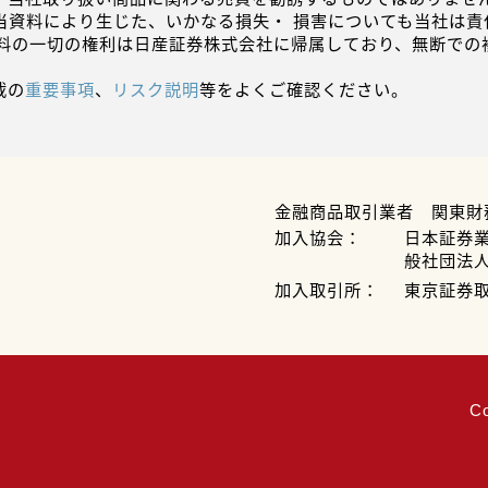
当資料により生じた、いかなる損失・ 損害についても当社は責
資料の一切の権利は日産証券株式会社に帰属しており、無断での
載の
重要事項
、
リスク説明
等をよくご確認ください。
金融商品取引業者 関東財
加入協会：
日本証券
般社団法
加入取引所：
東京証券
C