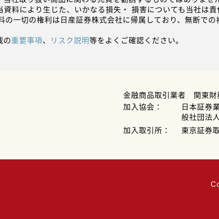
当資料により生じた、いかなる損失・ 損害についても当社は責
資料の一切の権利は日産証券株式会社に帰属しており、無断での
載の
重要事項
、
リスク説明
等をよくご確認ください。
金融商品取引業者 関東財
加入協会：
日本証券
般社団法
加入取引所：
東京証券
C