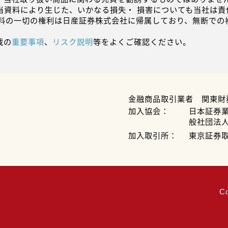
当資料により生じた、いかなる損失・ 損害についても当社は責
資料の一切の権利は日産証券株式会社に帰属しており、無断での
載の
重要事項
、
リスク説明
等をよくご確認ください。
金融商品取引業者 関東財
加入協会：
日本証券
般社団法
加入取引所：
東京証券
C