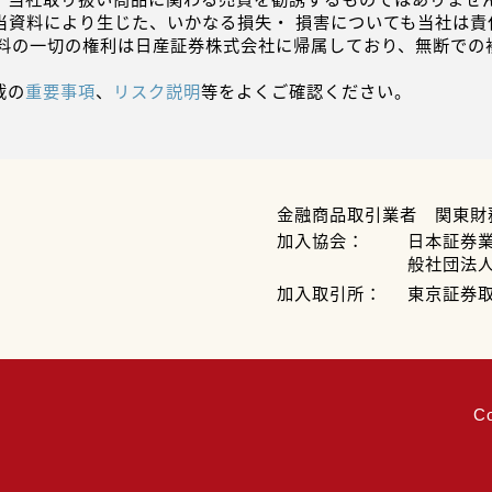
当資料により生じた、いかなる損失・ 損害についても当社は責
資料の一切の権利は日産証券株式会社に帰属しており、無断での
載の
重要事項
、
リスク説明
等をよくご確認ください。
金融商品取引業者 関東財
加入協会：
日本証券
般社団法
加入取引所：
東京証券
C