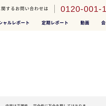
0120-001-
に関するお問い合わせは
シャルレポート
定期レポート
動画
会
。内容は正確性、 完全性に万全を期してはおりま