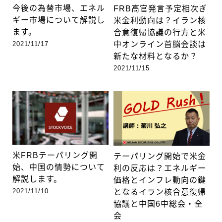
今後の為替市場、エネル
FRB高官発言予定相次ぎ
ギー市場について解説し
米金利動向は？イラン核
ます。
合意復帰協議の行方と米
2021/11/17
中オンライン首脳会談は
新たな材料となるか？
2021/11/15
米FRBテーパリング開
テーパリング開始で米金
始、中国の情勢について
利の反応は？エネルギー
解説します。
価格とインフレ動向の鍵
2021/11/10
となるイラン核合意復帰
協議と中国6中総会・全
会