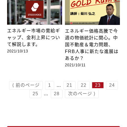
エネルギー市場の需給ギ
エネルギー価格高騰で今
ャップ、金利上昇につい
週の物価統計に関心。中
て解説します。
国不動産＆電力問題、
2021/10/13
FRB人事に新たな進展は
あるか？
2021/10/11
⟨ 前のページ
1
…
21
22
23
24
25
…
28
次のページ ⟩