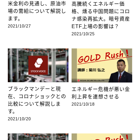
米金利の見通し、原油市
高騰続くエネルギー価
場の需給について解説し
格、燻る中国問題にコロ
ます。
ナ感染再拡大。暗号資産
2021/10/27
ETF上場の影響は？
2021/10/25
ブラックマンデーと現
エネルギー危機が悪い金
在、コロナショックとの
利上昇を連想させる
比較について解説しま
2021/10/18
す。
2021/10/20