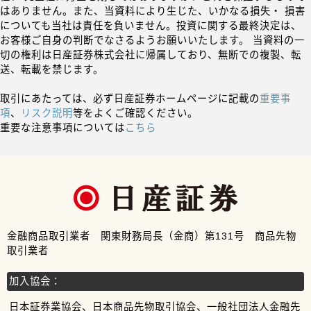
はありません。また、当資料により生じた、いかなる損失・ 損害
についても当社は責任を負いません。投資に関する最終決定は、
お客様ご自身の判断でなさるようお願いいたします。 当資料の一
切の権利は日産証券株式会社に帰属しており、無断での複製、転
送、転載を禁じます。
取引にあたっては、必ず日産証券ホームページに記載の
重要事
項
、
リスク説明
等をよくご確認ください。
重要な注意事項については
こちら
金融商品取引業者 関東財務局長（金商）第131号 商品先物
取引業者
加入協会：
日本証券業協会、日本商品先物取引協会、一般社団法人金融先