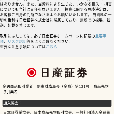
はありません。また、当資料により生じた、いかなる損失・ 損害
についても当社は責任を負いません。投資に関する最終決定は、
お客様ご自身の判断でなさるようお願いいたします。 当資料の一
切の権利は日産証券株式会社に帰属しており、無断での複製、転
送、転載を禁じます。
取引にあたっては、必ず日産証券ホームページに記載の
重要事
項
、
リスク説明
等をよくご確認ください。
重要な注意事項については
こちら
金融商品取引業者 関東財務局長（金商）第131号 商品先物
取引業者
加入協会：
日本証券業協会、日本商品先物取引協会、一般社団法人金融先