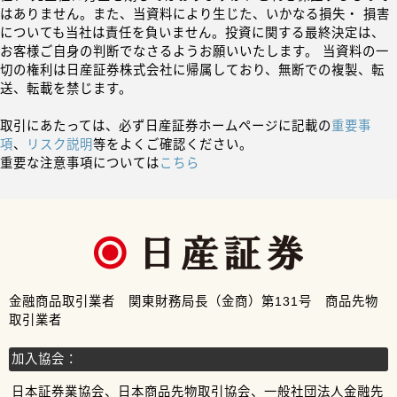
はありません。また、当資料により生じた、いかなる損失・ 損害
についても当社は責任を負いません。投資に関する最終決定は、
お客様ご自身の判断でなさるようお願いいたします。 当資料の一
切の権利は日産証券株式会社に帰属しており、無断での複製、転
送、転載を禁じます。
取引にあたっては、必ず日産証券ホームページに記載の
重要事
項
、
リスク説明
等をよくご確認ください。
重要な注意事項については
こちら
金融商品取引業者 関東財務局長（金商）第131号 商品先物
取引業者
加入協会：
日本証券業協会、日本商品先物取引協会、一般社団法人金融先