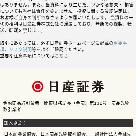
はありません。また、当資料により生じた、いかなる損失・ 損害
についても当社は責任を負いません。投資に関する最終決定は、
お客様ご自身の判断でなさるようお願いいたします。 当資料の一
切の権利は日産証券株式会社に帰属しており、無断での複製、転
送、転載を禁じます。
取引にあたっては、必ず日産証券ホームページに記載の
重要事
項
、
リスク説明
等をよくご確認ください。
重要な注意事項については
こちら
金融商品取引業者 関東財務局長（金商）第131号 商品先物
取引業者
加入協会：
日本証券業協会、日本商品先物取引協会、一般社団法人金融先