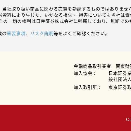
、当社取り扱い商品に関わる売買を勧誘するものではありません
当資料により生じた、いかなる損失・ 損害についても当社は責
資料の一切の権利は日産証券株式会社に帰属しており、無断での
載の
重要事項
、
リスク説明
等をよくご確認ください。
金融商品取引業者 関東財
加入協会：
日本証券
般社団法
加入取引所：
東京証券
C