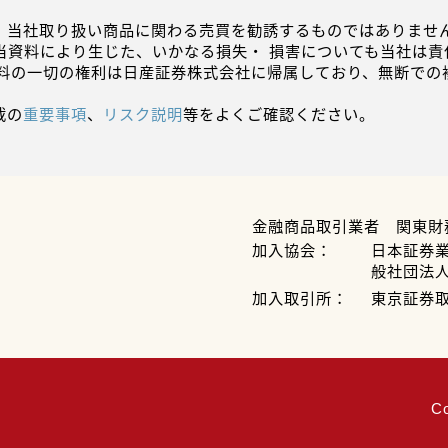
、当社取り扱い商品に関わる売買を勧誘するものではありません
当資料により生じた、いかなる損失・ 損害についても当社は責
資料の一切の権利は日産証券株式会社に帰属しており、無断での
載の
重要事項
、
リスク説明
等をよくご確認ください。
金融商品取引業者 関東財
加入協会：
日本証券
般社団法
加入取引所：
東京証券
C