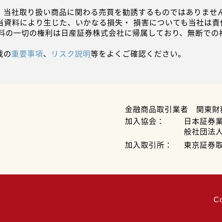
、当社取り扱い商品に関わる売買を勧誘するものではありません
当資料により生じた、いかなる損失・ 損害についても当社は責
資料の一切の権利は日産証券株式会社に帰属しており、無断での
載の
重要事項
、
リスク説明
等をよくご確認ください。
金融商品取引業者 関東財
加入協会：
日本証券
般社団法
加入取引所：
東京証券
C