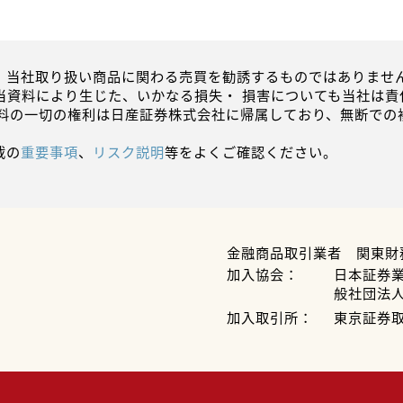
、当社取り扱い商品に関わる売買を勧誘するものではありません
当資料により生じた、いかなる損失・ 損害についても当社は責
資料の一切の権利は日産証券株式会社に帰属しており、無断での
載の
重要事項
、
リスク説明
等をよくご確認ください。
金融商品取引業者 関東財
加入協会：
日本証券
般社団法
加入取引所：
東京証券