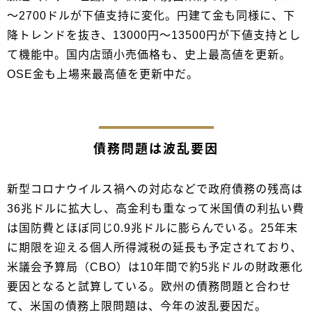
～2700ドルが下値支持に変化。円建て金も同様に、下
降トレンドを抜き、13000円～13500円が下値支持とし
て機能中。国内店頭小売価格も、史上最高値を更新。
OSE金も上場来最高値を更新中だ。
債務問題は波乱要因
新型コロナウイルス禍への対応などで政府債務の残高は
36兆ドルに拡大し、高金利も重なって米国債の利払い費
は国防費とほぼ同じ0.9兆ドルに膨らんでいる。25年末
に期限を迎える個人所得減税の延長も予定されており、
米議会予算局（CBO）は10年間で約5兆ドルの財政悪化
要因となると試算している。欧州の債務問題と合わせ
て、米国の債務上限問題は、今年の波乱要因だ。