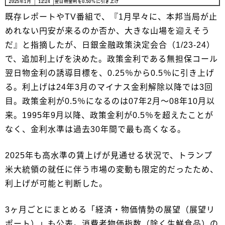
既存レポートやTV番組で、『1月早々に、本邦当局が止
めれない円安が来るのか否か、大きな山場を迎えそう
だ』と指摘したが、日銀金融政策決定会合（1/23-24）
で、追加利上げを決めた。政策金利である無担保コール
翌日物金利の誘導目標を、0.25％から0.5％に引き上げ
る。利上げは24年3月のマイナス金利解除以降では3回
目。政策金利が0.5％になるのは07年2月～08年10月以
来。1995年9月以降、政策金利が0.5％を超えたことが
なく、金利水準は過去30年間で最も高くなる。
2025年も高水準の賃上げが見通せる状況で、トランプ
米大統領の就任に伴う市場の変動も限定的だったため、
利上げが可能と判断した。
3ヶ月ごとにまとめる「経済・物価情勢の展望（展望リ
ポート）」も公表。消費者物価指数（除く生鮮食品）の