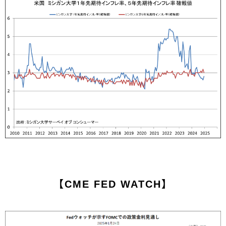
【CME FED WATCH】