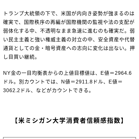
トランプ大統領の下で、米国が内向き姿勢が強まるのは
確実で、国際秩序の再編が国際機関の監視や法の支配が
弱体化する中、不透明なまま急速に進むのも確実だ。弱
い民主主義と強い権威主義の対立の中、安全資産や代替
通貨としての金・暗号資産への志向に変化は出ない。押
し目買い継続。
NY金の一目均衡表からの上値目標値は、E値＝2964.6
ドル。別カウントでは、N値＝2911.8ドル、E値＝
3062.2ドル、などがカウントできる。
【米ミシガン大学消費者信頼感指数】