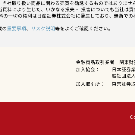
、当社取り扱い商品に関わる売買を勧誘するものではありません
当資料により生じた、いかなる損失・ 損害についても当社は責
資料の一切の権利は日産証券株式会社に帰属しており、無断での
載の
重要事項
、
リスク説明
等をよくご確認ください。
金融商品取引業者 関東財
加入協会：
日本証券
般社団法
加入取引所：
東京証券
C