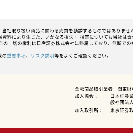
、当社取り扱い商品に関わる売買を勧誘するものではありません
当資料により生じた、いかなる損失・ 損害についても当社は責
資料の一切の権利は日産証券株式会社に帰属しており、無断での
載の
重要事項
、
リスク説明
等をよくご確認ください。
金融商品取引業者 関東財
加入協会：
日本証券
般社団法
加入取引所：
東京証券