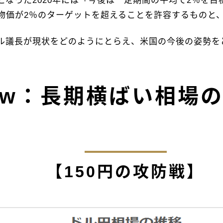
なった2020年には「今後は一定期間の平均で2％を目標
物価が2％のターゲットを超えることを許容するものと
ル議長が現状をどのようにとらえ、米国の今後の姿勢を
iew：長期横ばい相場
【150円の攻防戦】