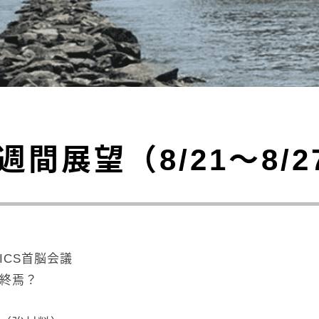
週間展望（8/21～8/2
ICS首脳会議
r終焉？