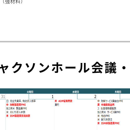
れ（強材料）
ャクソンホール会議・B