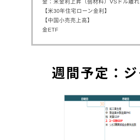
金：米金利上昇（弱材料）VSドル離
【米30年住宅ローン金利】
【中国小売売上高】
金ETF
週間予定：ジ