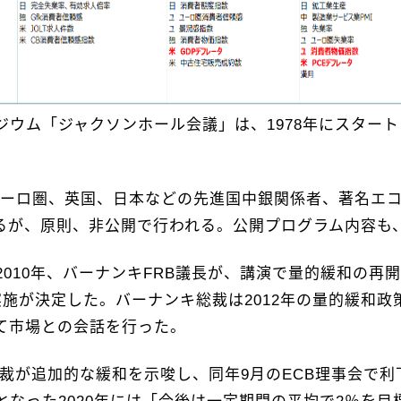
ウム「ジャクソンホール会議」は、1978年にスタート
、ユーロ圏、英国、日本などの先進国中銀関係者、著名エ
るが、原則、非公開で行われる。公開プログラム内容も、
010年、バーナンキFRB議長が、講演で量的緩和の再
実施が決定した。バーナンキ総裁は2012年の量的緩和政
て市場との会話を行った。
）総裁が追加的な緩和を示唆し、同年9月のECB理事会で