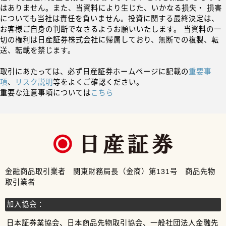
はありません。また、当資料により生じた、いかなる損失・ 損害
についても当社は責任を負いません。投資に関する最終決定は、
お客様ご自身の判断でなさるようお願いいたします。 当資料の一
切の権利は日産証券株式会社に帰属しており、無断での複製、転
送、転載を禁じます。
取引にあたっては、必ず日産証券ホームページに記載の
重要事
項
、
リスク説明
等をよくご確認ください。
重要な注意事項については
こちら
金融商品取引業者 関東財務局長（金商）第131号 商品先物
取引業者
加入協会：
日本証券業協会、日本商品先物取引協会、一般社団法人金融先