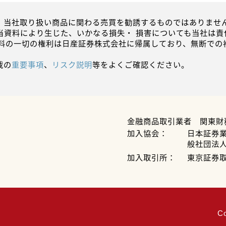
、当社取り扱い商品に関わる売買を勧誘するものではありません
当資料により生じた、いかなる損失・ 損害についても当社は責
資料の一切の権利は日産証券株式会社に帰属しており、無断での
載の
重要事項
、
リスク説明
等をよくご確認ください。
金融商品取引業者 関東財
加入協会：
日本証券
般社団法
加入取引所：
東京証券
C