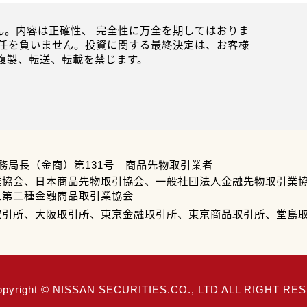
。内容は正確性、 完全性に万全を期してはおりま
任を負いません。投資に関する最終決定は、お客様
複製、転送、転載を禁じます。
務局長（金商）第131号 商品先物取引業者
業協会、日本商品先物取引協会、一般社団法人金融先物取引業
人第二種金融商品取引業協会
取引所、大阪取引所、東京金融取引所、東京商品取引所、堂島
opyright © NISSAN SECURITIES.CO., LTD ALL RIGHT R