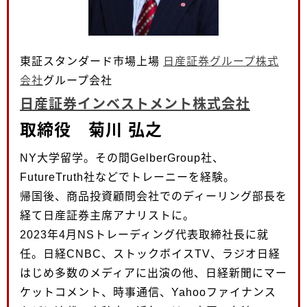
東証スタンダード市場上場
日産証券グループ株式
会社
グループ会社
日産証券インベストメント株式会社
取締役 菊川 弘之
NY大学留学。その間GelberGroup社、
FutureTruth社などでトレーニーを経験。
帰国後、商品投資顧問会社でのディーリング部長を
経て日産証券主席アナリストに。
2023年4月NSトレーディング代表取締社長に就
任。日経CNBC、ストックボイスTV、ラジオ日経
はじめ多数のメディアに出演の他、日経新聞にマー
ケットコメント、時事通信、Yahooファイナンス