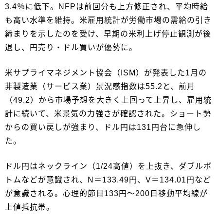
3.4％に低下。NFPは前回分も上方修正され、平均時給
も高い水準を維持。米雇用統計が労働市場の需給の引き
締まりを示したのを受け、早期の米利上げ停止観測が後
退し、円売り・ドル買いが優勢に。
米サプライマネジメント協会（ISM）が発表した1月の
非製造業（サービス業）景況感指数は55.2と、前月
（49.2）から市場予想を大きく上回って上昇し、雇用統
計に続いて、米景気の力強さが確認された。ショート勢
からの買い戻しが強まり、ドル円は131円台に急伸し
た。
ドル円はネックライン（1/24高値）を上抜き、ダブルボ
トムなどが意識され、N＝133.49円、V＝134.01円など
が意識される。心理的節目133円～200日移動平均線が
上値抵抗帯。