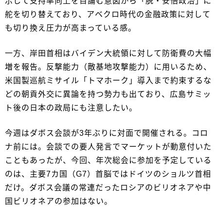
示して支持率向上を目論む意図から「脱・安倍政治」に
舵を切り替えており、アベクロ時代の金融政策に対して
も切り換え圧力が高まっている感。
一方、岸田首相はバイデン大統領に対して防衛費の大幅
増を報告。反撃能力（敵基地攻撃能力）に用いるため、
米国製巡航ミサイル「トマホーク」導入まで約束するな
どの朝貢外交に異論を持つ勢力も出ており、広島サミッ
ト後の日本の政局にも注意したい。
今週はダボス会談が3年ぶりに対面で開催される。コロ
ナ前には。会談での要人発言でマーケットが動意付いた
こともあったが、今回、年次総会に参加を予定している
のは、主要7カ国（G7）首脳ではドイツのショルツ首相
だけ。ダボス会議の常連だったロシアのビリオネアや中
国ビリオネアの参加はない。