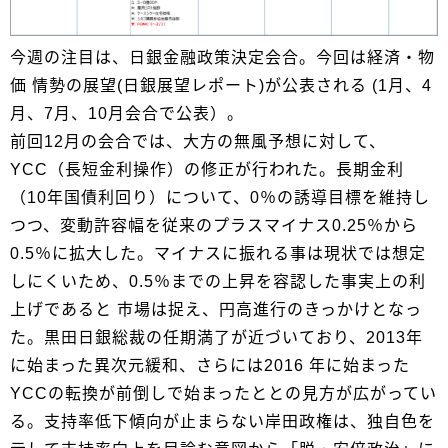
今週の注目は、日銀金融政策決定会合。今回は経済・物
価 情勢の展望(日銀展望レポート)が公表される (1月、4
月、7月、10月会合で公表）。
前回12月の会合では、大方の無風予想に対して、
YCC（長短金利操作）の修正が行われた。長期金利
（10年国債利回り）について、0％の誘導目標を維持し
つつ、変動許容幅を従来のプラスマイナス0.25％から
0.5％に拡大した。マイナスに振れる事は現状では想定
しにくいため、0.5％までの上昇を容認した事実上の利
上げであると 市場は捉え、円高進行のきっかけとなっ
た。黒田日銀総裁の任期満了が近づいており、2013年
に始まった異次元緩和、さらには2016 年に始まった
YCCの転換が前倒しで始まったととの見方が広がってい
る。支持率低下傾向が止まらない岸田政権は、独自色を