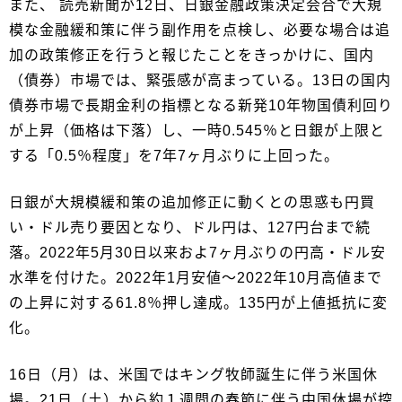
また、 読売新聞が12日、日銀金融政策決定会合で大規
模な金融緩和策に伴う副作用を点検し、必要な場合は追
加の政策修正を行うと報じたことをきっかけに、国内
（債券）市場では、緊張感が高まっている。13日の国内
債券市場で長期金利の指標となる新発10年物国債利回り
が上昇（価格は下落）し、一時0.545％と日銀が上限と
する「0.5％程度」を7年7ヶ月ぶりに上回った。
日銀が大規模緩和策の追加修正に動くとの思惑も円買
い・ドル売り要因となり、ドル円は、127円台まで続
落。2022年5月30日以来およ7ヶ月ぶりの円高・ドル安
水準を付けた。2022年1月安値～2022年10月高値まで
の上昇に対する61.8％押し達成。135円が上値抵抗に変
化。
16日（月）は、米国ではキング牧師誕生に伴う米国休
場。21日（土）から約１週間の春節に伴う中国休場が控