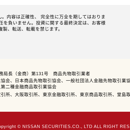
。内容は正確性、 完全性に万全を期してはおりま
任を負いません。投資に関する最終決定は、お客様
複製、転送、転載を禁じます。
務局長（金商）第131号 商品先物取引業者
業協会、日本商品先物取引協会、一般社団法人金融先物取引業
人第二種金融商品取引業協会
取引所、大阪取引所、東京金融取引所、東京商品取引所、堂島
opyright © NISSAN SECURITIES.CO., LTD ALL RIGHT R