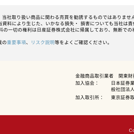
、当社取り扱い商品に関わる売買を勧誘するものではありません
当資料により生じた、いかなる損失・ 損害についても当社は責
資料の一切の権利は日産証券株式会社に帰属しており、無断での
載の
重要事項
、
リスク説明
等をよくご確認ください。
金融商品取引業者 関東財
加入協会：
日本証券
般社団法
加入取引所：
東京証券
C