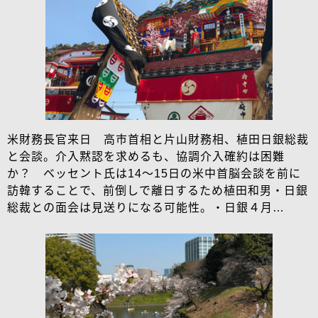
米財務長官来日 高市首相と片山財務相、植田日銀総裁
と会談。介入黙認を求めるも、協調介入確約は困難
か？ ベッセント氏は14～15日の米中首脳会談を前に
訪韓することで、前倒しで離日するため植田和男・日銀
総裁との面会は見送りになる可能性。・日銀４月…