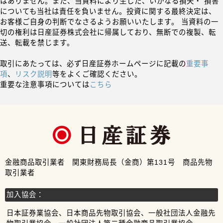
はありません。また、当資料により生じた、いかなる損失・ 損害
についても当社は責任を負いません。投資に関する最終決定は、
お客様ご自身の判断でなさるようお願いいたします。 当資料の一
切の権利は日産証券株式会社に帰属しており、無断での複製、転
送、転載を禁じます。
取引にあたっては、必ず日産証券ホームページに記載の
重要事
項
、
リスク説明
等をよくご確認ください。
重要な注意事項については
こちら
金融商品取引業者 関東財務局長（金商）第131号 商品先物
取引業者
加入協会：
日本証券業協会、日本商品先物取引協会、一般社団法人金融先