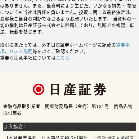
はありません。また、当資料により生じた、いかなる損失・ 損害
についても当社は責任を負いません。投資に関する最終決定は、
お客様ご自身の判断でなさるようお願いいたします。 当資料の一
切の権利は日産証券株式会社に帰属しており、無断での複製、転
送、転載を禁じます。
取引にあたっては、必ず日産証券ホームページに記載の
重要事
項
、
リスク説明
等をよくご確認ください。
重要な注意事項については
こちら
金融商品取引業者 関東財務局長（金商）第131号 商品先物
取引業者
加入協会：
日本証券業協会、日本商品先物取引協会、一般社団法人金融先