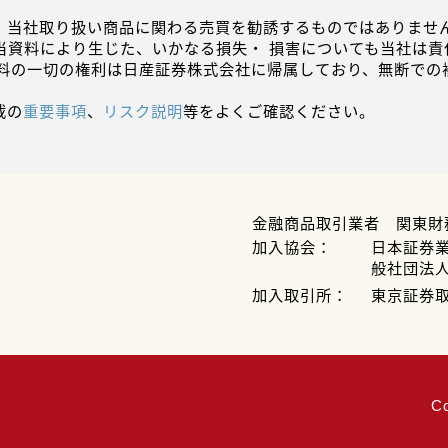
、当社取り扱い商品に関わる売買を勧誘するものではありません
当資料により生じた、いかなる損失・ 損害についても当社は責
資料の一切の権利は日産証券株式会社に帰属しており、無断での
載の
重要事項
、
リスク説明
等をよくご確認ください。
金融商品取引業者 関東財
加入協会：
日本証券
般社団法
加入取引所：
東京証券
C