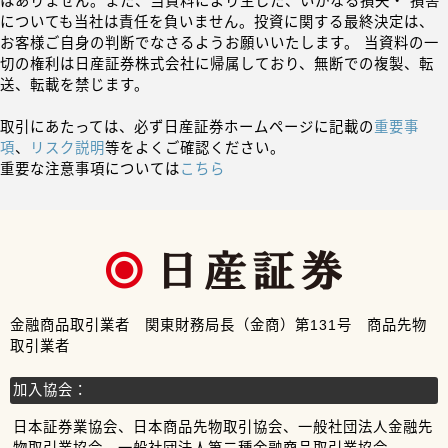
はありません。また、当資料により生じた、いかなる損失・ 損害
についても当社は責任を負いません。投資に関する最終決定は、
お客様ご自身の判断でなさるようお願いいたします。 当資料の一
切の権利は日産証券株式会社に帰属しており、無断での複製、転
送、転載を禁じます。
取引にあたっては、必ず日産証券ホームページに記載の
重要事
項
、
リスク説明
等をよくご確認ください。
重要な注意事項については
こちら
金融商品取引業者 関東財務局長（金商）第131号 商品先物
取引業者
加入協会：
日本証券業協会、日本商品先物取引協会、一般社団法人金融先