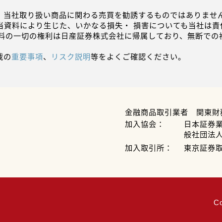
、当社取り扱い商品に関わる売買を勧誘するものではありません
当資料により生じた、いかなる損失・ 損害についても当社は責
資料の一切の権利は日産証券株式会社に帰属しており、無断での
載の
重要事項
、
リスク説明
等をよくご確認ください。
金融商品取引業者 関東財
加入協会：
日本証券
般社団法
加入取引所：
東京証券
C