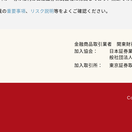
載の
重要事項
、
リスク説明
等をよくご確認ください。
金融商品取引業者 関東財
加入協会：
日本証券
般社団法
加入取引所：
東京証券
C