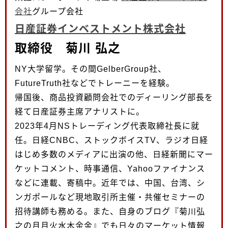
会社
グループ会社
日産証券インベストメント株式会社
取締役 菊川 弘之
NY大学留学。その間GelberGroup社、
FutureTruth社などでトレーニーを経験。
帰国後、商品投資顧問会社でのディーリング部長を
経て日産証券主席アナリストに。
2023年4月NSトレーディング代表取締社長に就
任。日経CNBC、ストックボイスTV、ラジオ日経
はじめ多数のメディアに出演の他、日経新聞にマー
ケットコメント、時事通信、Yahooファイナンス
などに連載、寄稿中。近年では、中国、台湾、シ
ンガポールなど現地取引所主催・共催セミナーの
招待講師も務める。また、自身のブログ『菊川弘
之の月月火水木金金』でも日々のマーケット情報