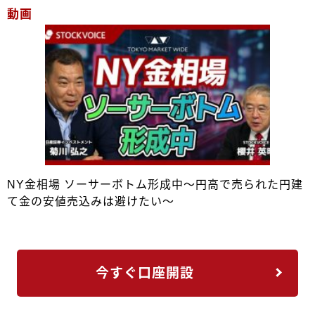
動画
NY金相場 ソーサーボトム形成中～円高で売られた円建
て金の安値売込みは避けたい～
今すぐ口座開設