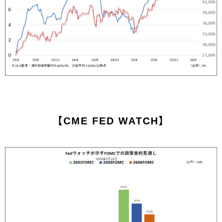
【CME FED WATCH】