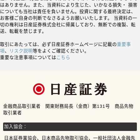
はありません。また、当資料により生じた、いかなる損失・ 損害
についても当社は責任を負いません。投資に関する最終決定は、
お客様ご自身の判断でなさるようお願いいたします。 当資料の一
切の権利は日産証券株式会社に帰属しており、無断での複製、転
送、転載を禁じます。
取引にあたっては、必ず日産証券ホームページに記載の
重要事
項
、
リスク説明
等をよくご確認ください。
重要な注意事項については
こちら
金融商品取引業者 関東財務局長（金商）第131号 商品先物
取引業者
加入協会：
日本証券業協会、日本商品先物取引協会、一般社団法人金融先