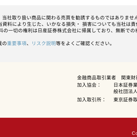
、当社取り扱い商品に関わる売買を勧誘するものではありません
当資料により生じた、いかなる損失・ 損害についても当社は責
資料の一切の権利は日産証券株式会社に帰属しており、無断での
載の
重要事項
、
リスク説明
等をよくご確認ください。
金融商品取引業者 関東財
加入協会：
日本証券
般社団法
加入取引所：
東京証券
C