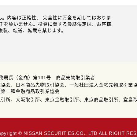
。内容は正確性、 完全性に万全を期してはおりま
任を負いません。投資に関する最終決定は、お客様
複製、転送、転載を禁じます。
務局長（金商）第131号 商品先物取引業者
業協会、日本商品先物取引協会、一般社団法人金融先物取引業
人第二種金融商品取引業協会
取引所、大阪取引所、東京金融取引所、東京商品取引所、堂島
opyright © NISSAN SECURITIES.CO., LTD ALL RIGHT R