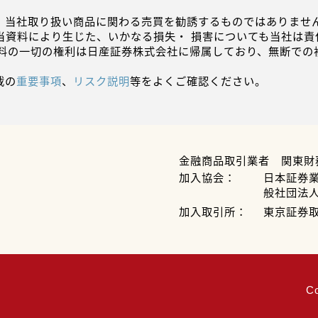
、当社取り扱い商品に関わる売買を勧誘するものではありません
当資料により生じた、いかなる損失・ 損害についても当社は責
資料の一切の権利は日産証券株式会社に帰属しており、無断での
載の
重要事項
、
リスク説明
等をよくご確認ください。
金融商品取引業者 関東財
加入協会：
日本証券
般社団法
加入取引所：
東京証券
C