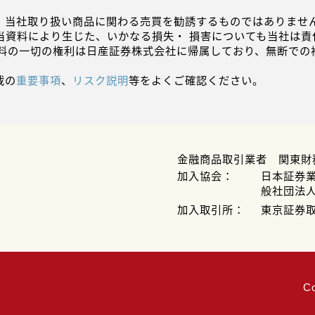
、当社取り扱い商品に関わる売買を勧誘するものではありません
当資料により生じた、いかなる損失・ 損害についても当社は責
資料の一切の権利は日産証券株式会社に帰属しており、無断での
載の
重要事項
、
リスク説明
等をよくご確認ください。
金融商品取引業者 関東財
加入協会：
日本証券
般社団法
加入取引所：
東京証券
C