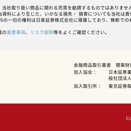
、当社取り扱い商品に関わる売買を勧誘するものではありません
当資料により生じた、いかなる損失・ 損害についても当社は責
資料の一切の権利は日産証券株式会社に帰属しており、無断での
載の
重要事項
、
リスク説明
等をよくご確認ください。
金融商品取引業者 関東財
加入協会：
日本証券
般社団法
加入取引所：
東京証券
C