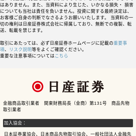
はありません。また、当資料により生じた、いかなる損失・ 損害
についても当社は責任を負いません。投資に関する最終決定は、
お客様ご自身の判断でなさるようお願いいたします。 当資料の一
切の権利は日産証券株式会社に帰属しており、無断での複製、転
送、転載を禁じます。
取引にあたっては、必ず日産証券ホームページに記載の
重要事
項
、
リスク説明
等をよくご確認ください。
重要な注意事項については
こちら
金融商品取引業者 関東財務局長（金商）第131号 商品先物
取引業者
加入協会：
日本証券業協会、日本商品先物取引協会、一般社団法人金融先