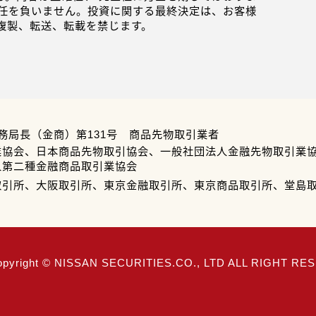
任を負いません。投資に関する最終決定は、お客様
複製、転送、転載を禁じます。
務局長（金商）第131号 商品先物取引業者
業協会、日本商品先物取引協会、一般社団法人金融先物取引業
人第二種金融商品取引業協会
取引所、大阪取引所、東京金融取引所、東京商品取引所、堂島
opyright © NISSAN SECURITIES.CO., LTD ALL RIGHT R