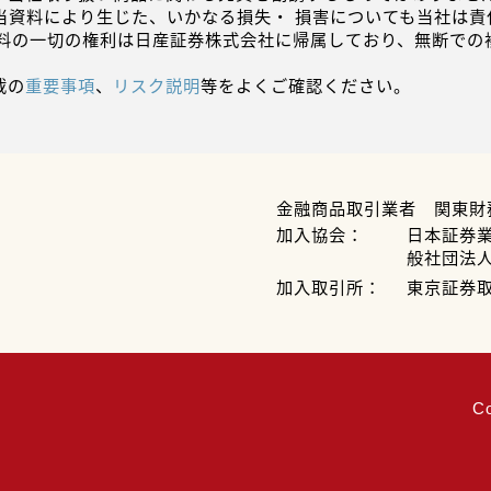
当資料により生じた、いかなる損失・ 損害についても当社は責
資料の一切の権利は日産証券株式会社に帰属しており、無断での
載の
重要事項
、
リスク説明
等をよくご確認ください。
金融商品取引業者 関東財
加入協会：
日本証券
般社団法
加入取引所：
東京証券
C