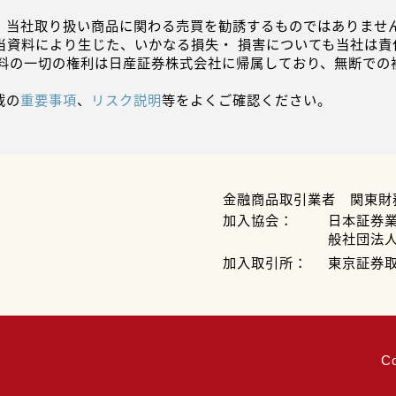
、当社取り扱い商品に関わる売買を勧誘するものではありません
当資料により生じた、いかなる損失・ 損害についても当社は責
資料の一切の権利は日産証券株式会社に帰属しており、無断での
載の
重要事項
、
リスク説明
等をよくご確認ください。
金融商品取引業者 関東財
加入協会：
日本証券
般社団法
加入取引所：
東京証券
C