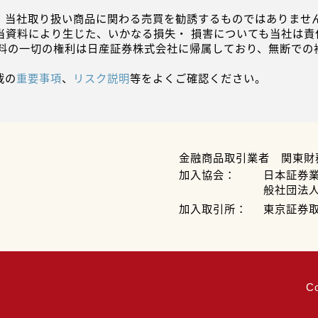
、当社取り扱い商品に関わる売買を勧誘するものではありません
当資料により生じた、いかなる損失・ 損害についても当社は責
資料の一切の権利は日産証券株式会社に帰属しており、無断での
載の
重要事項
、
リスク説明
等をよくご確認ください。
金融商品取引業者 関東財
加入協会：
日本証券
般社団法
加入取引所：
東京証券
C