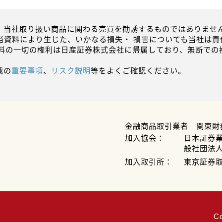
、当社取り扱い商品に関わる売買を勧誘するものではありません
当資料により生じた、いかなる損失・ 損害についても当社は責
資料の一切の権利は日産証券株式会社に帰属しており、無断での
載の
重要事項
、
リスク説明
等をよくご確認ください。
金融商品取引業者 関東財
加入協会：
日本証券
般社団法
加入取引所：
東京証券
C